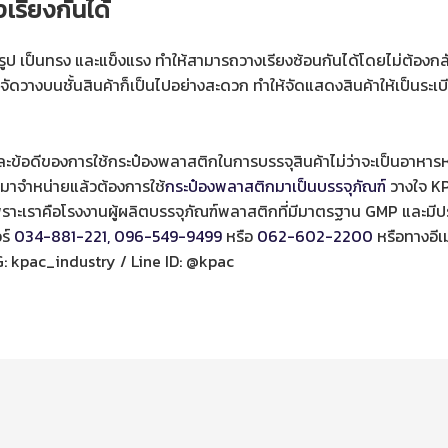
เรียงกันได้
ูป เป็นทรง และแข็งแรง ทำให้สามารถวางเรียงซ้อนกันได้โดยไม่ต้องกลั
จัดวางบนชั้นสินค้าก็เป็นไปอย่างสะดวก ทำให้จัดแสดงสินค้าให้เป็นระเบ
ละข้อดีของการใช้กระป๋องพลาสติกในการบรรจุสินค้าไม่ว่าจะเป็นอาหารห
กมาจำหน่ายแล้วต้องการใช้
กระป๋องพลาสติกมาเป็นบรรจุภัณฑ์
วางใจ K
พราะเราคือโรงงานผู้ผลิตบรรจุภัณฑ์พลาสติกที่มีมาตรฐาน GMP และมีป
ร์
034-881-221,
096-549-9499
หรือ
062-602-2200
หรือทางอี
 IG: kpac_industry / Line ID: @kpac