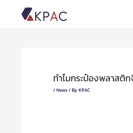
Skip
to
content
Post
navigation
ทำไมกระป๋องพลาสติกจึง
/
News
/ By
KPAC