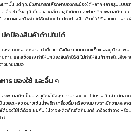
องเท่านั้น แต่คุณยังสามารถเลือกฝาของกระป๋องได้หลากหลายรูปแบ
 คือ ฝาดึงอลูมิเนียม ฝาเกลียวอลูมิเนียม และฝาเกลียวพลาสติกแบบมีห
กันอากาศและก๊าซไม่ให้ซึมผ่านเข้าไปหาตัวผลิตภัณฑ์ได้ดี ส่วนแบบฝาเก
ปกป้องสินค้าด้านในได้
มและความหลากหลายเท่านั้น แต่ยังมีความทนทานแข็งแรงอยู่ด้วย เพรา
ว ทนทาน และแข็งแรง ทำให้ปกป้องสินค้าได้ดี ไม่ทำให้สินค้าภายในเสีย
มวางขายเสมอ
าหาร ของใช้ และอื่น ๆ
ระป๋องพลาสติกเป็นบรรจุภัณฑ์คือคุณสามารถนำมาใช้บรรจุสินค้าได้หลาก
ี่เป็นของเหลว อย่างเช่นน้ำพริก เครื่องดื่ม หรือชานม เพราะมีความสะ
ของใช้ได้ด้วยเช่นกัน ไม่ว่าจะผลิตภัณฑ์สกินแคร์ เครื่องสำอาง หรือแ
้ได้